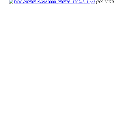
DOC-20250519-WA0000_250526_120745_1.pdf
(309.38KB