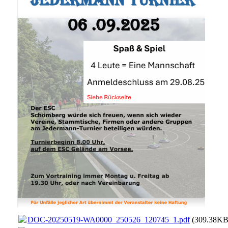
DOC-20250519-WA0000_250526_120745_1.pdf
(309.38KB